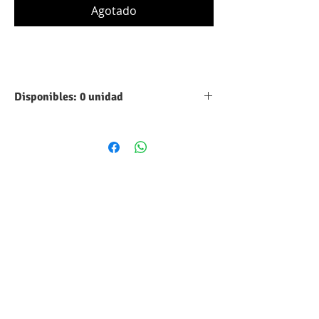
Agotado
Disponibles: 0 unidad
Categoria:
Fusible
Amperaje:
25A
Voltaje AC:
250V
Medidas:
6mm x 30mm
Forma
Cilindrico
volumétrica:
Estilo:
Holder/Clip