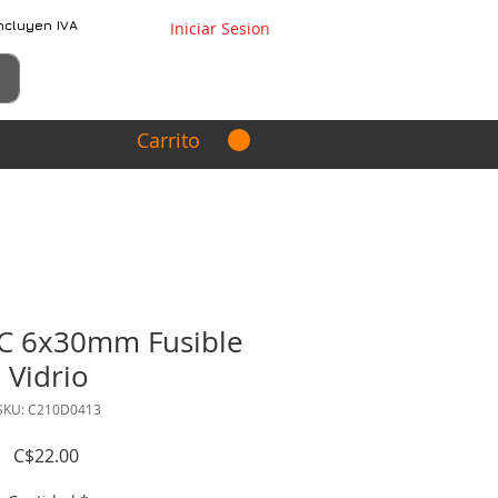
ncluyen IVA
Iniciar Sesion
Carrito
C 6x30mm Fusible
Vidrio
SKU: C210D0413
Precio
C$22.00