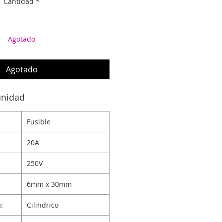
Cantidad
*
Agotado
Agotado
unidad
Fusible
20A
250V
6mm x 30mm
:
Cilindrico