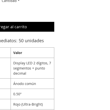
Cantidad
*
egar al carrito
mediatos: 50 unidades
Valor
Display LED 2 dígitos, 7
segmentos + punto
decimal
Ánodo común
0.50″
Rojo (Ultra-Bright)