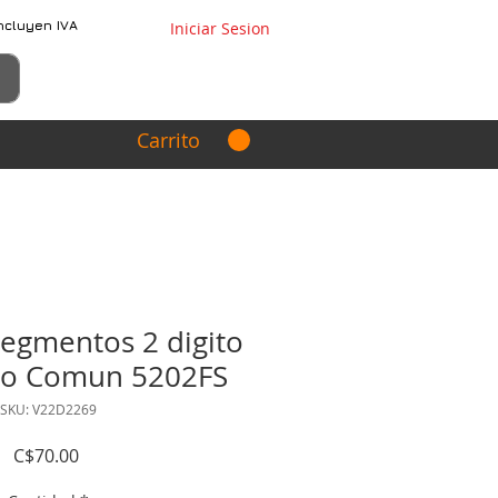
ncluyen IVA
Iniciar Sesion
Carrito
Segmentos 2 digito
do Comun 5202FS
SKU: V22D2269
Precio
C$70.00