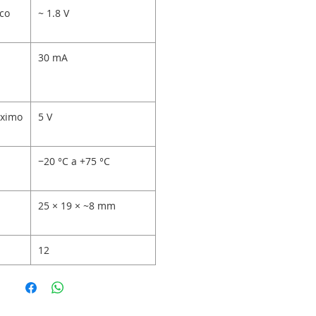
ico
~ 1.8 V
30 mA
áximo
5 V
−20 °C a +75 °C
25 × 19 × ~8 mm
12