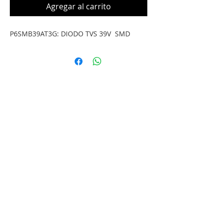
Agregar al carrito
P6SMB39AT3G: DIODO TVS 39V  SMD