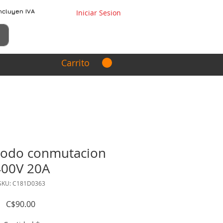
ncluyen IVA
Iniciar Sesion
Carrito
iodo conmutacion
400V 20A
SKU: C181D0363
Precio
C$90.00