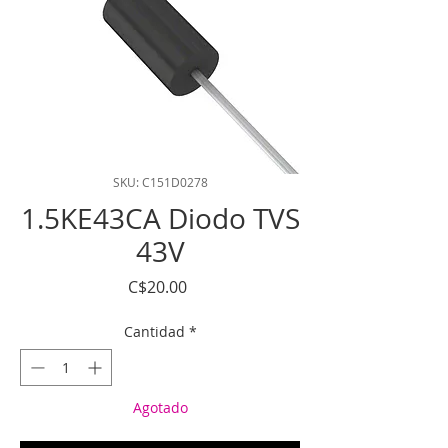
SKU: C151D0278
1.5KE43CA Diodo TVS
43V
Precio
C$20.00
Cantidad
*
Agotado