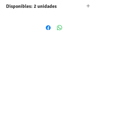
Disponibles: 2 unidades
Tipo:
Aluminio
Capacidad:
47 UF
Máximo voltaje
35 VDC
DC:
Tolerancia:
10%
Forma
Cilindrico
volumétrica:
Estilo:
Axial
Temperatura:
-40°C hasta
+85°C
Tipo:
Inserción (TH)