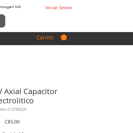
ncluyen IVA
Iniciar Sesion
Carrito
 Axial Capacitor
ectrolitico
SKU: C127D0231
Precio
C$5.00