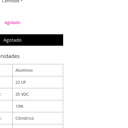
Cantidad
*
Agotado
Agotado
unidades
Aluminio
22 UF
:
35 VDC
10%
:
Cilindrico