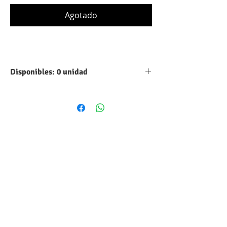
Agotado
Disponibles: 0 unidad
Tipo:
Aluminio
Capacidad:
8200 UF
Máximo voltaje
50 VDC
DC:
Tolerancia:
10%
Forma
Cilindrico
volumétrica:
Estilo:
Radial