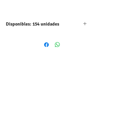
Disponibles: 154 unidades
Tipo:
Aluminio
Capacidad:
680 UF
Máximo voltaje
35 VDC
DC:
Tolerancia:
10%
Forma
Cilindrico
volumétrica:
Estilo:
Radial
Temperatura:
-40°C hasta
+85°C