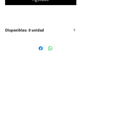
Disponibles: 0 unidad
Tipo:
Aluminio
Capacidad:
6.8 UF
Máximo voltaje
63 VDC
DC:
Tolerancia:
10%
Forma
Cilindrico
volumétrica:
Estilo:
Radial