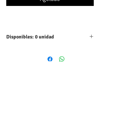
Disponibles: 0 unidad
Tipo:
Aluminio
Capacidad:
560 UF
Máximo voltaje
16 VDC
DC:
Tolerancia:
10%
Forma
Cilindrico
volumétrica:
Estilo:
Radial