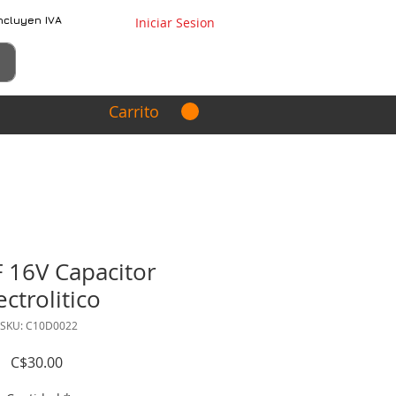
ncluyen IVA
Iniciar Sesion
Carrito
 16V Capacitor
ectrolitico
SKU: C10D0022
Precio
C$30.00