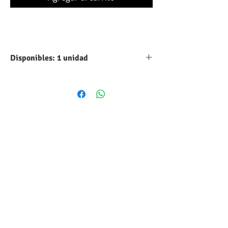
Disponibles: 1 unidad
Tipo:
Aluminio
Capacidad:
4.7 UF
Máximo voltaje
25 VDC
DC:
Tolerancia:
10%
Forma
Cilindrico
volumétrica:
Estilo:
Radial