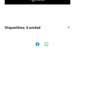
Disponibles: 0 unidad
Tipo:
Aluminio
Capacidad:
330 UF
Máximo voltaje
16 VDC
DC:
Tolerancia:
10%
Forma
Cilindrico
volumétrica:
Estilo:
Radial