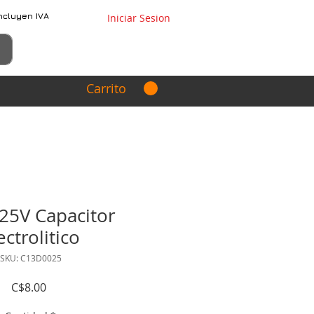
ncluyen IVA
Iniciar Sesion
Carrito
25V Capacitor
ectrolitico
SKU: C13D0025
Precio
C$8.00