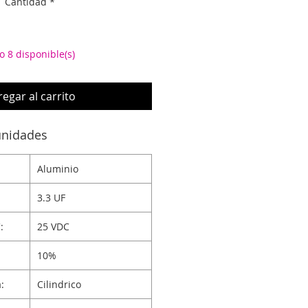
Cantidad
*
o 8 disponible(s)
egar al carrito
unidades
Aluminio
3.3 UF
:
25 VDC
10%
:
Cilindrico