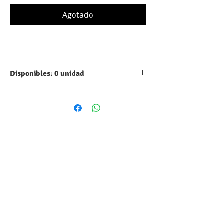
Agotado
Disponibles: 0 unidad
Tipo:
Aluminio
Capacidad:
1500 UF
Máximo voltaje
25 VDC
DC:
Tolerancia:
10%
Forma
Cilindrico
volumétrica: