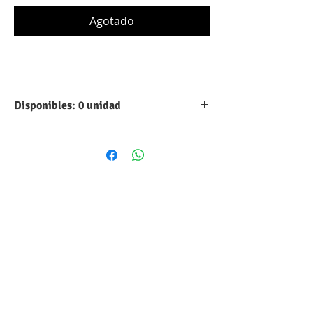
Agotado
Disponibles: 0 unidad
Tipo:
Aluminio
Capacidad:
120 UF
Máximo voltaje
100 VDC
DC:
Tolerancia:
10%
Forma
Cilindrico
volumétrica: