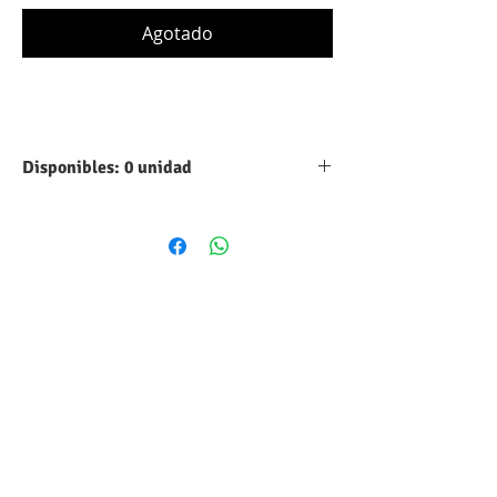
Agotado
Disponibles: 0 unidad
Tipo:
Aluminio
Capacidad:
100 UF
Máximo voltaje
250.VDC
DC:
Tolerancia:
20%
Forma
Cilindrico
volumétrica: