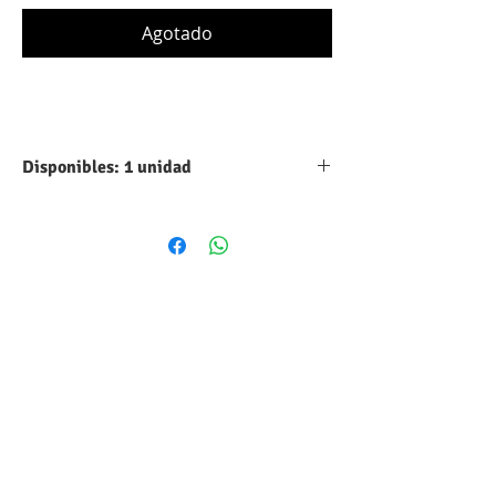
Agotado
Disponibles: 1 unidad
Tipo:
Aluminio
Capacidad:
100 UF
Máximo voltaje
160 VDC
DC:
Tolerancia:
10%
Forma
Cilindrico
volumétrica: