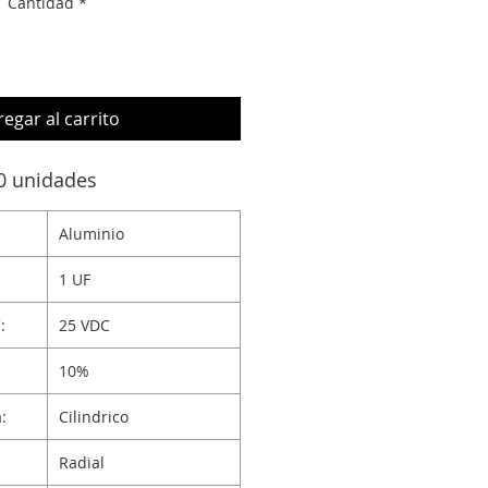
Cantidad
*
egar al carrito
0 unidades
Aluminio
1 UF
:
25 VDC
10%
:
Cilindrico
Radial