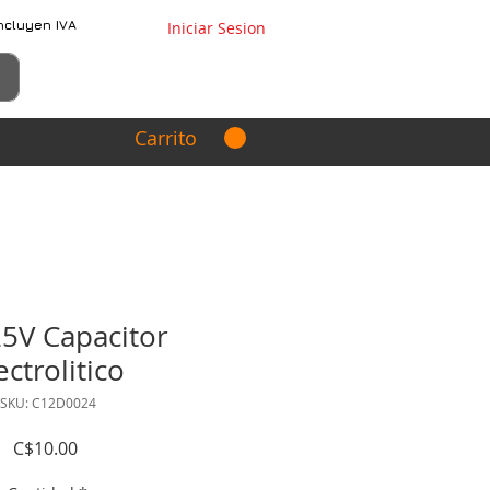
ncluyen IVA
Iniciar Sesion
Carrito
5V Capacitor
ectrolitico
SKU: C12D0024
Precio
C$10.00