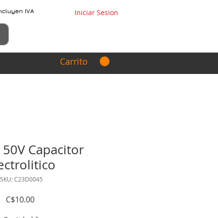
ncluyen IVA
Iniciar Sesion
Carrito
 50V Capacitor
ectrolitico
SKU: C23D0045
Precio
C$10.00