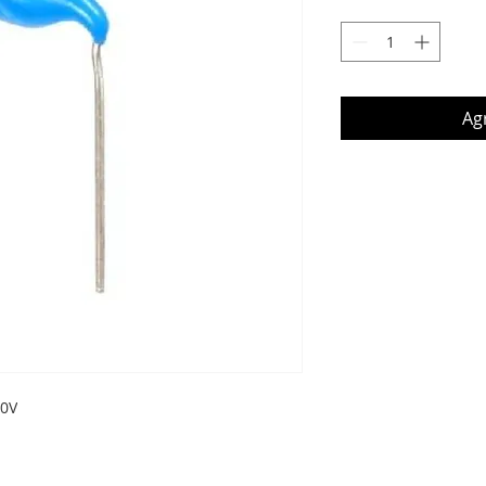
Agr
00V