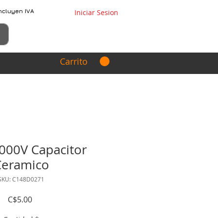
ncluyen IVA
Iniciar Sesion
Carrito
000V Capacitor
Ceramico
SKU: C148D0271
Precio
C$5.00