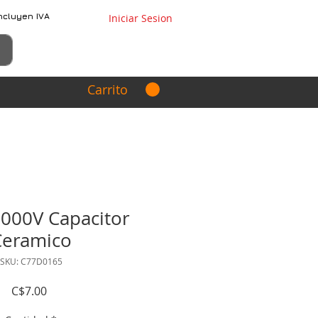
ncluyen IVA
Iniciar Sesion
Carrito
000V Capacitor
Ceramico
SKU: C77D0165
Precio
C$7.00