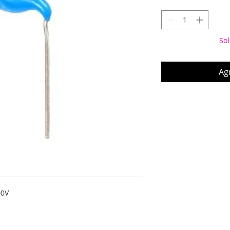
Sol
Agr
00V