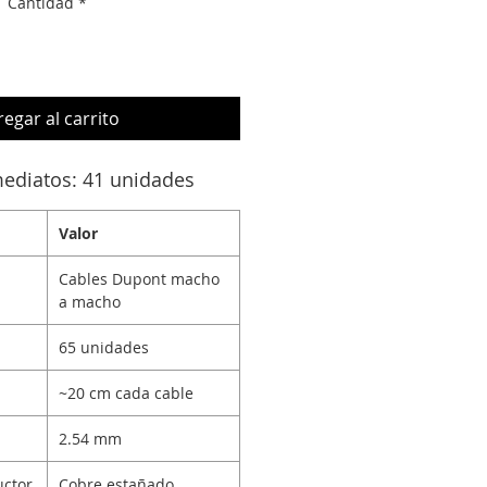
Cantidad
*
egar al carrito
mediatos: 41 unidades
Valor
Cables Dupont macho
a macho
65 unidades
~20 cm cada cable
2.54 mm
uctor
Cobre estañado