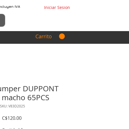
ncluyen IVA
Iniciar Sesion
Carrito
 jumper DUPPONT
 macho 65PCS
SKU: V83D2025
Precio
C$120.00