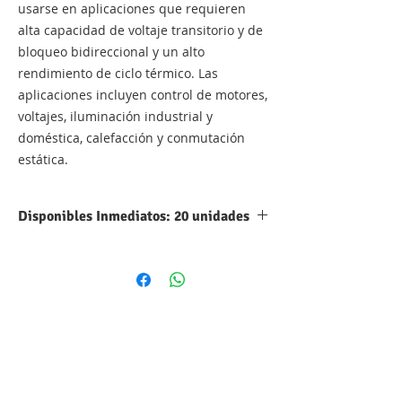
usarse en aplicaciones que requieren
alta capacidad de voltaje transitorio y de
bloqueo bidireccional y un alto
rendimiento de ciclo térmico. Las
aplicaciones incluyen control de motores,
voltajes, iluminación industrial y
doméstica, calefacción y conmutación
estática.
Disponibles Inmediatos: 20 unidades
Hoja de datos:
BT139-600C
Categoria:
Transistor
Subcategoria:
TRIAC
Voltaje DC:
600V