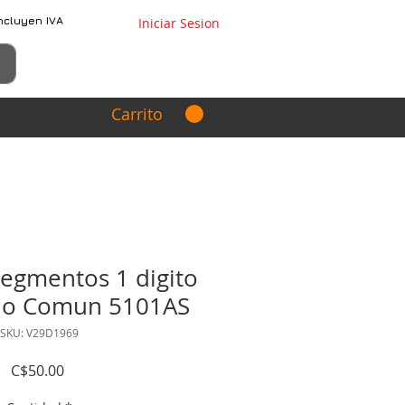
ncluyen IVA
Iniciar Sesion
Carrito
Segmentos 1 digito
odo Comun 5101AS
SKU: V29D1969
Precio
C$50.00