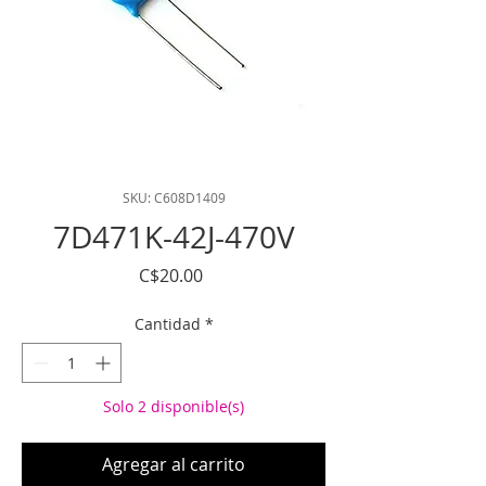
SKU: C608D1409
7D471K-42J-470V
Precio
C$20.00
Cantidad
*
Solo 2 disponible(s)
Agregar al carrito