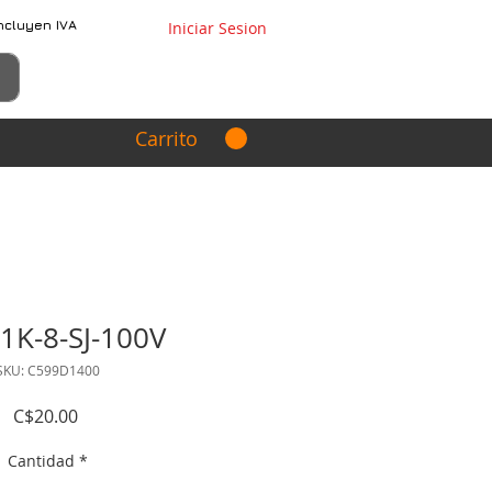
ncluyen IVA
Iniciar Sesion
Carrito
1K-8-SJ-100V
SKU: C599D1400
Precio
C$20.00
Cantidad
*