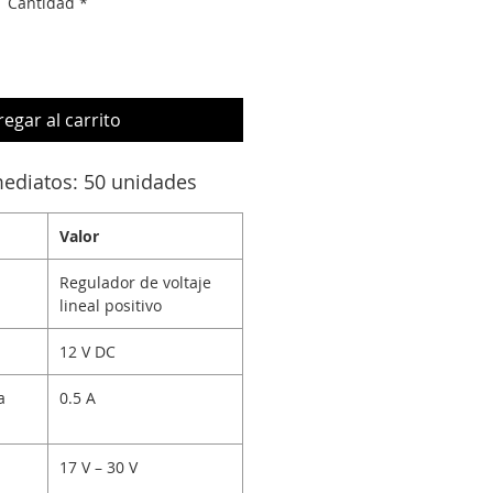
Cantidad
*
egar al carrito
mediatos: 50 unidades
Valor
Regulador de voltaje
lineal positivo
12 V DC
a
0.5 A
17 V – 30 V