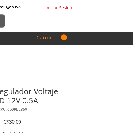
ncluyen IVA
Iniciar Sesion
Carrito
gulador Voltaje
D 12V 0.5A
SKU: C599D2360
Precio
C$30.00